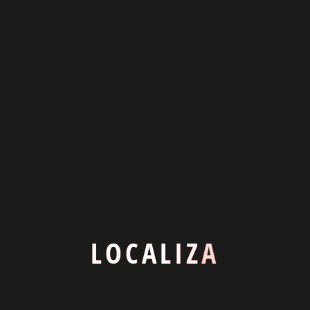
Terraza
Salida de Humos
No
Sí
Negociable
Alquiler
Si
1023
Ubicación
L
O
C
A
L
I
Z
A