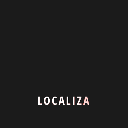
No
Sí
Negociable
Si
Ubicación
L
O
C
A
L
I
Z
A