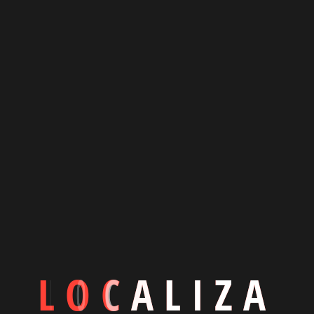
118
Bar-Cafetería
+4
L
O
C
A
L
I
Z
A
C3. Trapaso Gràcia, 0