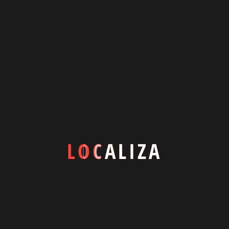
ventas@localizarealestate.com
Carrer Rosselló 216, planta 9, 08008
Localización
Badalona
L
O
C
A
L
I
Z
A
Ciutat Vella
Cornellà de Llobregat
Gracia
Horta Guinardó
L’ Eixample